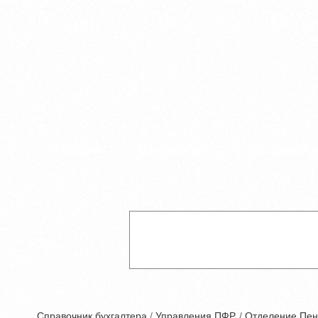
Главная
О компании
Бухгалтерск
Справочник бухгалтера
/
Управления ПФР.
/
Отделение Пен