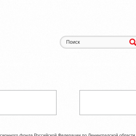
ие услуги
Новости
Обратная связь
К
сионного фонда Российской Федерации по Ленинградской области